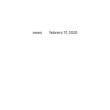
news
febrero 17, 2020
Donec sed – tincidunt
nisl scelerisqu
fermentum