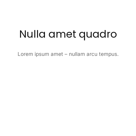
Nulla amet quadro
Lorem ipsum amet – nullam arcu tempus.
2020
Item design
,
Logo design